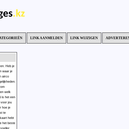
ATEGORIEËN
LINK AANMELDEN
LINK WIJZIGEN
ADVERTERE
ren. Heb je
n airco
gelijkheden.
ten welk
 voor jou
 kaart hebt
ie het beste
sneller