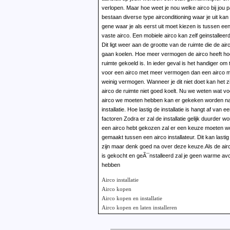
verlopen. Maar hoe weet je nou welke airco bij jou 
bestaan diverse type airconditioning waar je uit kan
gene waar je als eerst uit moet kiezen is tussen ee
vaste airco. Een mobiele airco kan zelf geinstalleerd worden.
Dit ligt weer aan de grootte van de ruimte die de ai
gaan koelen. Hoe meer vermogen de airco heeft hoe
ruimte gekoeld is. In ieder geval is het handiger om 
voor een airco met meer vermogen dan een airco m
weinig vermogen. Wanneer je dit niet doet kan het zi
airco de ruimte niet goed koelt. Nu we weten wat vo
airco we moeten hebben kan er gekeken worden n
installatie. Hoe lastig de installatie is hangt af van e
factoren Zodra er zal de installatie gelijk duurder worden. Nu je
een airco hebt gekozen zal er een keuze moeten w
gemaakt tussen een airco installateur. Dit kan lasti
zijn maar denk goed na over deze keuze.Als de ai
is gekocht en geÃ¯nstalleerd zal je geen warme a
hebben
Airco installatie
Airco kopen
Airco kopen en installatie
Airco kopen en laten installeren