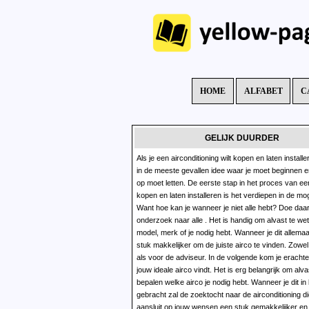
HOME
ALFABET
C
GELIJK DUURDER
Als je een airconditioning wilt kopen en laten installe
in de meeste gevallen idee waar je moet beginnen en waar je
op moet letten. De eerste stap in het proces van ee
kopen en laten installeren is het verdiepen in de mo
Want hoe kan je wanneer je niet alle hebt? Doe daarom
onderzoek naar alle . Het is handig om alvast te we
model, merk of je nodig hebt. Wanneer je dit allemaal is het een
stuk makkelijker om de juiste airco te vinden. Zowel
als voor de adviseur. In de volgende kom je erachter hoe je
jouw ideale airco vindt. Het is erg belangrijk om alvast te
bepalen welke airco je nodig hebt. Wanneer je dit in
gebracht zal de zoektocht naar de airconditioning d
aansluit op jouw wensen een stuk gemakkelijker en 