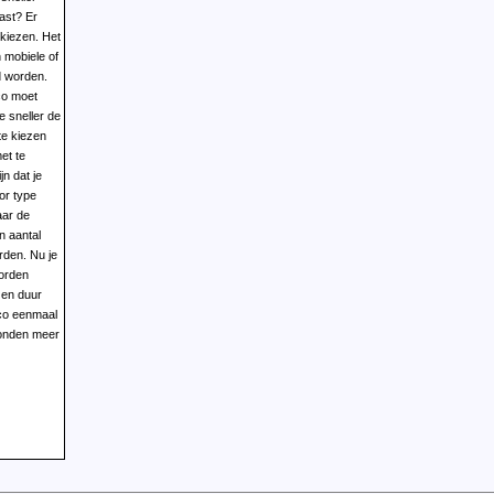
past? Er
 kiezen. Het
n mobiele of
rco moet
 sneller de
te kiezen
et te
jn dat je
or type
aar de
en aantal
orden
g en duur
rco eenmaal
vonden meer